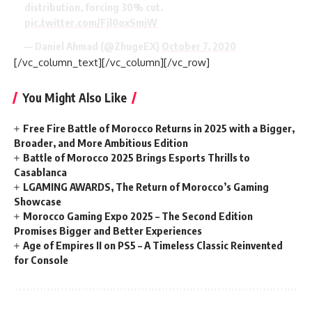
distribution, forcing 30% cut.
pic.twitter.com/Fjl0oxSmjW
— Daniel Ahmad (@ZhugeEX)
October 7, 2020
[/vc_column_text][/vc_column][/vc_row]
You Might Also Like
Free Fire Battle of Morocco Returns in 2025 with a Bigger,
Broader, and More Ambitious Edition
Battle of Morocco 2025 Brings Esports Thrills to
Casablanca
LGAMING AWARDS, The Return of Morocco’s Gaming
Showcase
Morocco Gaming Expo 2025 – The Second Edition
Promises Bigger and Better Experiences
Age of Empires II on PS5 – A Timeless Classic Reinvented
for Console