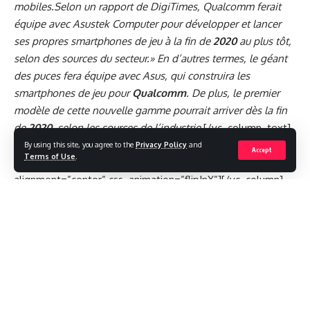
mobiles.Selon un rapport de DigiTimes, Qualcomm ferait
équipe avec Asustek Computer pour développer et lancer
ses propres smartphones de jeu à la fin de
2020
au plus tôt,
selon des sources du secteur.» En d’autres termes, le géant
des puces fera équipe avec Asus, qui construira les
smartphones de jeu pour
Qualcomm
. De plus, le premier
modèle de cette nouvelle gamme pourrait arriver dès la fin
de
2020
, selon les sources de l’industrie.
[/vc_column_text]
[/vc_column][/vc_row][vc_row][vc_column]
By using this site, you agree to the
Privacy Policy
and
Accept
Terms of Use
.
[vc_single_image image=”45439″ img_size=”large”
alignment=”center” css_animation=”flipInX”][/vc_column]
[/vc_row][vc_row][vc_column]
[vc_column_text]
Notamment,
Qualcomm
se prépare
également pour le Snapdragon Tech Summit, qui est un
événement virtuel qui débutera du 1er décembre 2020 et
durera jusqu’au 2 décembre 2020. Dans cet événement, la
société devrait annoncer son produit phare de nouvelle
génération, le Snapdragon 875 SoC . Avec les lancements