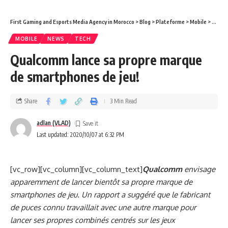
First Gaming and Esports Media Agency in Morocco
>
Blog
>
Plateforme
>
Mobile
>
Qualco
MOBILE
NEWS
TECH
Qualcomm lance sa propre marque
de smartphones de jeu!
Share
3 Min Read
adlan (VLAD)
Last updated: 2020/10/07 at 6:32 PM
[vc_row][vc_column][vc_column_text]
Qualcomm
envisage
apparemment de lancer bientôt sa propre marque de
smartphones de jeu. Un rapport a suggéré que le fabricant
de puces connu travaillait avec une autre marque pour
lancer ses propres combinés centrés sur les jeux