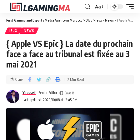
Aa
First Gaming and Esports Media Agency in Morocco
>
Blog
>
Jeux
>
News
>
{ Apple VS Epic } La date du prochain face a face au tribunal est fixée au 3 mai 2021
JEUX
NEWS
{ Apple VS Epic } La date du prochain
face a face au tribunal est fixée au 3
mai 2021
Share
2 Min Read
Youssef
- Senior Editor
Last updated: 2020/10/08 at 12:45 PM