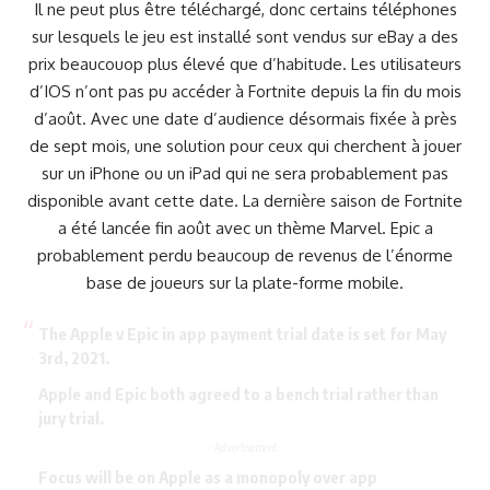
Il ne peut plus être téléchargé, donc certains téléphones
sur lesquels le jeu est installé sont vendus sur eBay a des
prix beaucouop plus élevé que d’habitude. Les utilisateurs
d’IOS n’ont pas pu accéder à Fortnite depuis la fin du mois
d’août. Avec une date d’audience désormais fixée à près
de sept mois, une solution pour ceux qui cherchent à jouer
sur un iPhone ou un iPad qui ne sera probablement pas
disponible avant cette date. La dernière saison de Fortnite
a été lancée fin août avec un thème Marvel. Epic a
probablement perdu beaucoup de revenus de l’énorme
base de joueurs sur la plate-forme mobile.
The Apple v Epic in app payment trial date is set for May
3rd, 2021.
Apple and Epic both agreed to a bench trial rather than
jury trial.
- Advertisement -
Focus will be on Apple as a monopoly over app