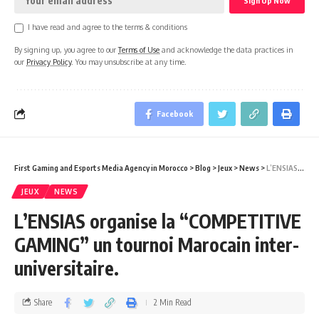
I have read and agree to the terms & conditions
By signing up, you agree to our
Terms of Use
and acknowledge the data practices in
our
Privacy Policy
. You may unsubscribe at any time.
Facebook
First Gaming and Esports Media Agency in Morocco
>
Blog
>
Jeux
>
News
>
L’ENSIAS organise la “COMPETITIVE GAMING” un tournoi Marocain inter-universitaire.
JEUX
NEWS
L’ENSIAS organise la “COMPETITIVE
GAMING” un tournoi Marocain inter-
universitaire.
Share
2 Min Read