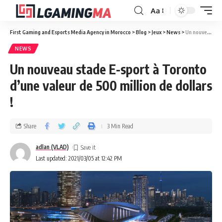
Aa
First Gaming and Esports Media Agency in Morocco
>
Blog
>
Jeux
>
News
>
Un nouveau stade E-sport à Toronto d’une valeur de 500 million de dollars !
NEWS
Un nouveau stade E-sport à Toronto
d’une valeur de 500 million de dollars
!
Share
3 Min Read
adlan (VLAD)
Last updated: 2021/03/05 at 12:42 PM