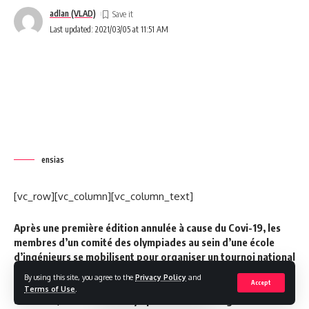
adlan (VLAD)
Last updated: 2021/03/05 at 11:51 AM
ensias
[vc_row][vc_column][vc_column_text]
Après une première édition annulée à cause du Covi-19, les
membres d’un comité des olympiades au sein d’une école
d’ingénieurs se mobilisent pour organiser un tournoi national
inter-universitaire. En effet c’est l’une des rares initiatives
By using this site, you agree to the
Privacy Policy
and
Accept
orientées gaming dans le monde des activités parascolaires
Terms of Use
.
au Maroc, le comité des olympiades ENSIAS organisent en